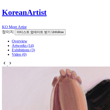
KoreanArtist
KO
More Artist
정이지
아티스트 업데이트 받기
Unfollow
Overview
Artworks (14)
Exhibitions (3)
Video (0)