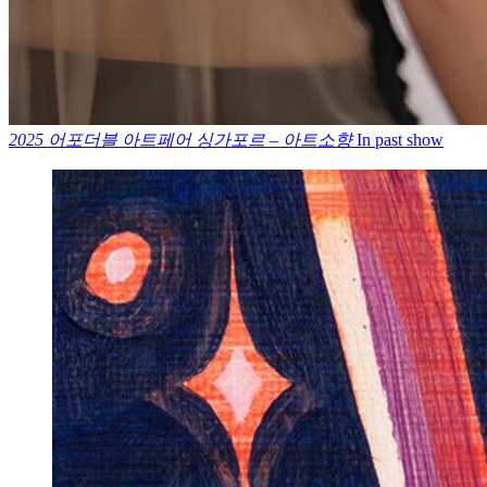
2025 어포더블 아트페어 싱가포르 – 아트소향
In past show