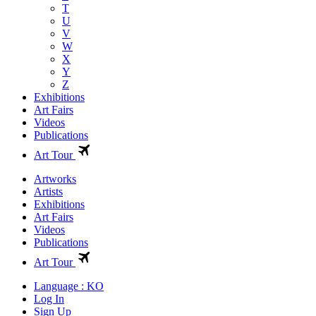
T
U
V
W
X
Y
Z
Exhibitions
Art Fairs
Videos
Publications
Art Tour
Artworks
Artists
Exhibitions
Art Fairs
Videos
Publications
Art Tour
Language : KO
Log In
Sign Up