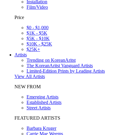
Installation
Film/Video
Price
$0 - $1,000
$1K - $5K
$5K - $10K
$10K - $25K
$25K+
Artists
Trending on KoreanAritst
The KoreanAritst Vanguard Artists
Limited-Edition Prints by Leading Artists
View All Artists
NEW FROM
Emerging Artists
Established Artists
Street Artists
FEATURED ARTISTS
Barbara Kruger
Carrie Mae Weems