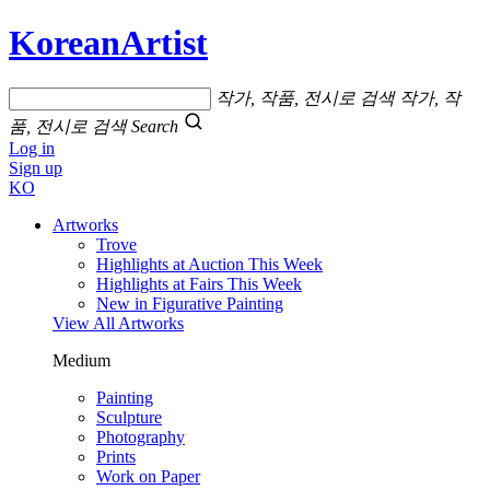
KoreanArtist
작가, 작품, 전시로 검색
작가, 작
품, 전시로 검색
Search
Log in
Sign up
KO
Artworks
Trove
Highlights at Auction This Week
Highlights at Fairs This Week
New in Figurative Painting
View All Artworks
Medium
Painting
Sculpture
Photography
Prints
Work on Paper