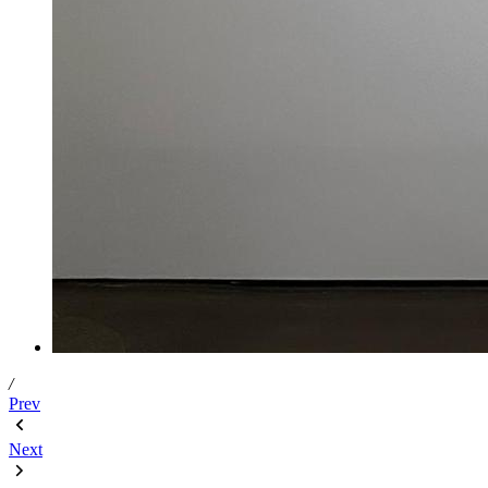
/
Prev
Next