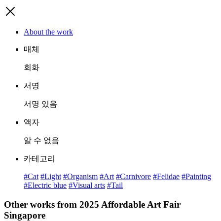
About the work
매체
회화
서명
서명 있음
액자
알 수 없음
카테고리
#Cat
#Light
#Organism
#Art
#Carnivore
#Felidae
#Painting
#Electric blue
#Visual arts
#Tail
Other works from 2025 Affordable Art Fair
Singapore