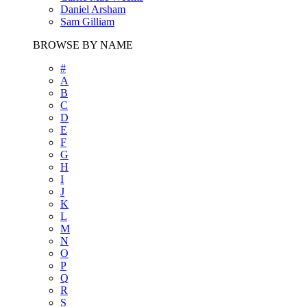
Daniel Arsham
Sam Gilliam
BROWSE BY NAME
#
A
B
C
D
E
F
G
H
I
J
K
L
M
N
O
P
Q
R
S